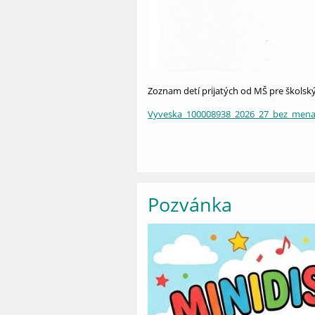
Zoznam detí prijatých od MŠ pre školsk
Vyveska_100008938_2026_27_bez_mena
Pozvánka