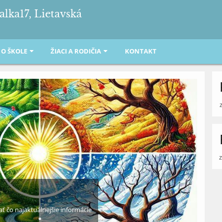
alka17, Lietavská
O ŠKOLE
ŽIACI A RODIČIA
KONTAKT
ť čo najaktuálnejšie informácie