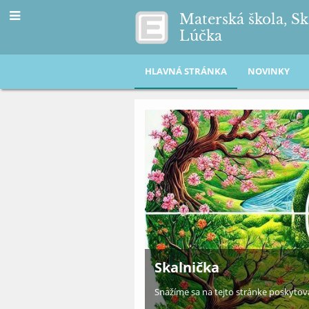
Materská škola, Sk
Lúčka
HLAVNÁ STRÁNKA
NOVINKY
Hlavná
stránka
Skalnička
Snažíme sa na tejto stránke poskytova