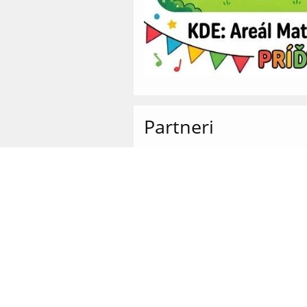
Partneri
Odkazy
Správca obsahu
Technická podpora