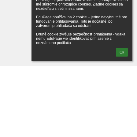
EduPage nepoužíva žiadne reklamné, analytické alebo 
iné súkromie ohrozujúce cookies. Žiadne cookies sa 
nezdieľajú s tretími stranami.

EduPage používa iba 2 cookie – jedno nevyhnutné pre 
fungovanie prihlasovania. Toto je dočasné, po 
zatvorení prehliadača sa odstráni.

Druhé cookie zvyšuje bezpečnosť prihlásenia - vďaka 
nemu EduPage vie identifikovať prihlásenie z 
neznámeho počítača.
Ok
te sa naším
šikom