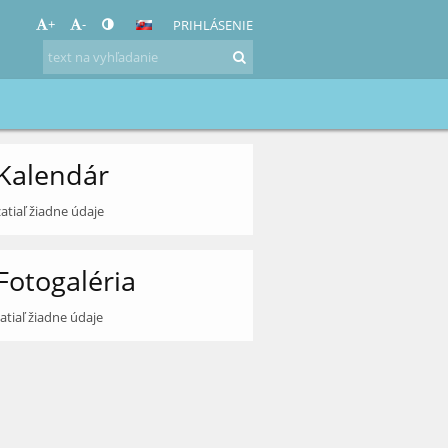
+
-
PRIHLÁSENIE
Kalendár
zatiaľ žiadne údaje
Fotogaléria
zatiaľ žiadne údaje