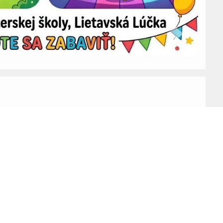
Kontakty
Staň
fanú
Materská škola, Skalka17, Lietavská Lúčka
riaditelka@skalnicka.sk